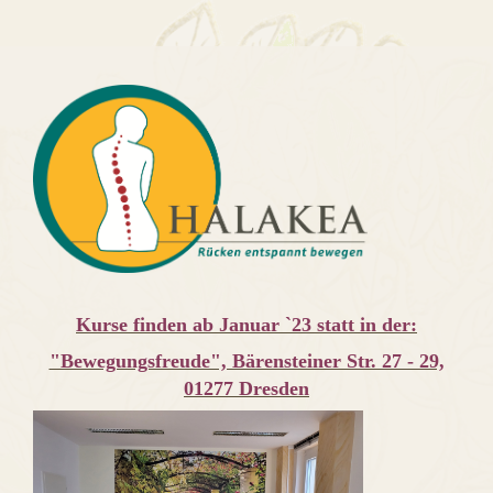
Kurse finden ab Januar `23 statt in der:
"Bewegungsfreude", Bärensteiner Str. 27 - 29,
01277 Dresden